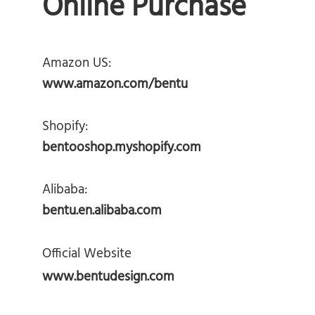
Online Purchase
Amazon US:
www.amazon.com/bentu
Shopify:
bentooshop.myshopify.com
Alibaba:
bentu.en.alibaba.com
Official Website
www.bentudesign.com